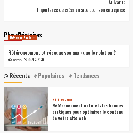
Suivant:
Importance de créer un site pour son entreprise
Plus d'histoires
Réseaux Sociaux
Référencement et réseaux sociaux : quelle relation ?
04/02/2020
admin
Récents
Populaires
Tendances
Référencement
Référencement naturel : les bonnes
pratiques pour optimiser le contenu
de votre site web