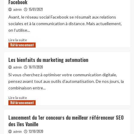
Facebook
de
créer
15/01/2021
admin
un
Avant, le réseau social Facebook se résumait aux relations
site
sociales et à la communication à distance. Mais actuellement,
pour
on l’utilise...
son
entreprise
En
Lire la suite
Référencement
savoir
plus
sur
Les bienfaits du marketing automation
Les
16/11/2020
règles
admin
d’or
Si vous cherchez à optimiser votre communication digitale,
pour
pensez avant tout aux outils d’automatisation. De nos jours, la
réussir
combinaison entre...
à
réaliser
En
Lire la suite
des
Référencement
savoir
publicités
plus
Facebook
sur
Lancement du 1er concours du meilleur référenceur SEO
Les
des îles Vanille
bienfaits
du
12/10/2020
admin