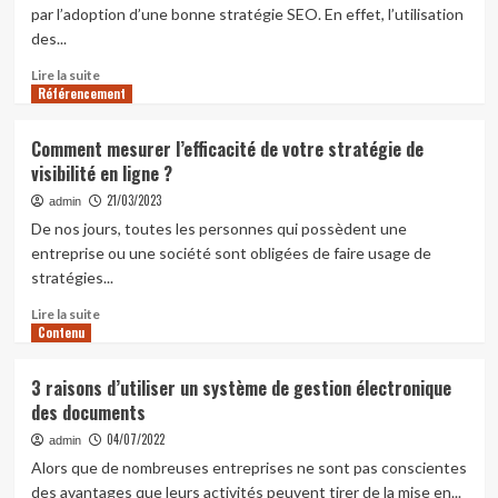
par l’adoption d’une bonne stratégie SEO. En effet, l’utilisation
des...
En
Lire la suite
Référencement
savoir
plus
sur
Comment mesurer l’efficacité de votre stratégie de
Référencement
visibilité en ligne ?
naturel :
les
21/03/2023
admin
bonnes
De nos jours, toutes les personnes qui possèdent une
pratiques
entreprise ou une société sont obligées de faire usage de
pour
stratégies...
optimiser
le
En
Lire la suite
contenu
Contenu
savoir
de
plus
votre
sur
3 raisons d’utiliser un système de gestion électronique
site
Comment
des documents
web
mesurer
l’efficacité
04/07/2022
admin
de
Alors que de nombreuses entreprises ne sont pas conscientes
votre
des avantages que leurs activités peuvent tirer de la mise en...