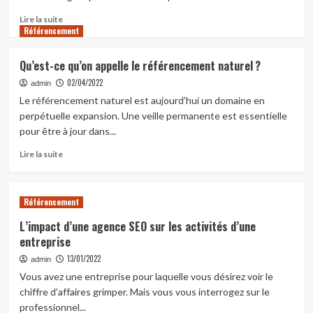
stratégie
de
En
Lire la suite
visibilité
Référencement
savoir
en
plus
ligne ?
sur
Qu’est-ce qu’on appelle le référencement naturel ?
3
02/04/2022
raisons
admin
d’utiliser
Le référencement naturel est aujourd’hui un domaine en
un
perpétuelle expansion. Une veille permanente est essentielle
système
pour être à jour dans...
de
gestion
En
Lire la suite
électronique
savoir
des
plus
documents
sur
Référencement
Qu’est-
ce
L’impact d’une agence SEO sur les activités d’une
qu’on
entreprise
appelle
le
13/01/2022
admin
référencement
Vous avez une entreprise pour laquelle vous désirez voir le
naturel ?
chiffre d’affaires grimper. Mais vous vous interrogez sur le
professionnel...