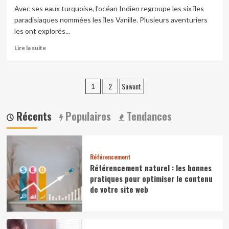
marketing
Avec ses eaux turquoise, l’océan Indien regroupe les six îles
automation
paradisiaques nommées les îles Vanille. Plusieurs aventuriers
les ont explorés...
En
Lire la suite
savoir
plus
sur
Pagination
2
Suivant
Lancement
1
du
des
1er
Récents
Populaires
Tendances
publications
concours
du
meilleur
référenceur
SEO
Référencement
des
Référencement naturel : les bonnes
îles
pratiques pour optimiser le contenu
Vanille
de votre site web