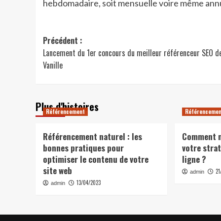
hebdomadaire, soit mensuelle voire même annu
Navigation
Précédent :
Lancement du 1er concours du meilleur référenceur SEO de
d’article
Vanille
Plus d'histoires
Référencement
Référenceme
Référencement naturel : les
Comment me
bonnes pratiques pour
votre strat
optimiser le contenu de votre
ligne ?
site web
21
admin
13/04/2023
admin